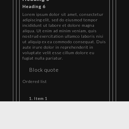
Heading 6
Lorem ipsum dolor sit amet, consectetur
adipiscing elit, sed do eiusmod tempor
incididunt ut labore et dolore magna
aliqua. Ut enim ad minim veniam, quis
nostrud exercitation ullamco laboris nisi
ut aliquip ex ea commodo consequat. Duis
aute irure dolor in reprehenderit in
voluptate velit esse cillum dolore eu
fugiat nulla pariatur.
Block quote
Ordered list
Item 1
Item 2
Item 3